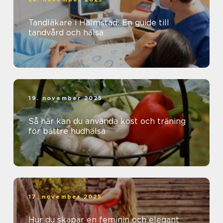
Tandläkare i Halmstad: En guide till
tandvård och hälsa
19. november 2025
Så här kan du använda kost och träning
för bättre hudhälsa
17. november 2025
Hur du skapar en feminin och elegant