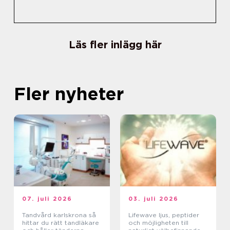
Läs fler inlägg här
Fler nyheter
07. juli 2026
03. juli 2026
Tandvård karlskrona så
Lifewave ljus, peptider
hittar du rätt tandläkare
och möjligheten till