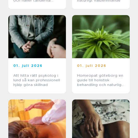
och håller tänderna
naturligt välbefinnande
friska
01. juli 2026
01. juli 2026
Att hitta rätt psykolog i
Homeopat göteborg en
lund så kan professionell
guide till holistisk
hjälp göra skillnad
behandling och naturlig
läkning