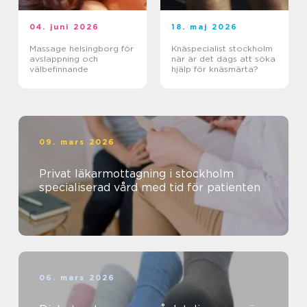
04. juni 2026
18. maj 2026
Massage helsingborg för
Knäspecialist stockholm
avslappning och
när är det dags att söka
välbefinnande
hjälp för knäsmärta?
09. mars 2026
Privat läkarmottagning i stockholm
specialiserad vård med tid för patienten
06. mars 2026