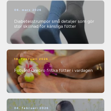
06. mars 2026
Diabetesstrumpor små detaljer som gör
stor skillnad för känsliga fötter
10. februari 2026
Fotvård Örebro friska fötter i vardagen
04. februari 2026