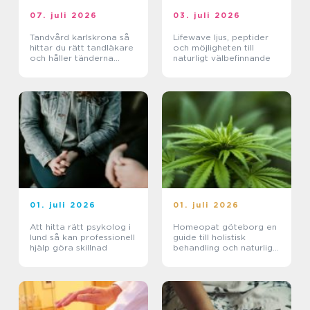
07. juli 2026
03. juli 2026
Tandvård karlskrona så
Lifewave ljus, peptider
hittar du rätt tandläkare
och möjligheten till
och håller tänderna
naturligt välbefinnande
friska
01. juli 2026
01. juli 2026
Att hitta rätt psykolog i
Homeopat göteborg en
lund så kan professionell
guide till holistisk
hjälp göra skillnad
behandling och naturlig
läkning