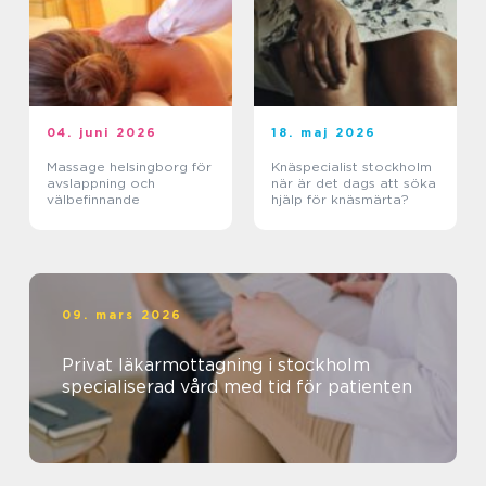
04. juni 2026
18. maj 2026
Massage helsingborg för
Knäspecialist stockholm
avslappning och
när är det dags att söka
välbefinnande
hjälp för knäsmärta?
09. mars 2026
Privat läkarmottagning i stockholm
specialiserad vård med tid för patienten