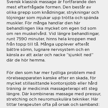
Svensk klassisk massage är fortfarande den
mest efterfrågade formen. Den består av
olika grepp som knådningar, strykningar och
töjningar som mjukar upp trötta och spända
muskler. För många handlar den här
behandlingen lika mycket om egen tid som
om ren muskelvård. Vid längre behandlingar,
runt 7590 minuter, hinns hela kroppen med
från topp till tå. Många upplever efteråt
bättre sömn, lugnare nervsystem och en
känsla av att axlar och nacke ”sjunkit ned”
där de hör hemma.
För den som har mer tydliga problem med
rörelseapparaten kanske efter en skada, för
mycket stillasittande kontorsjobb eller hård
träning är medicinsk massageterapi ett steg
längre. Där kombineras massage med pressur,
stretching och neuromuskulära tekniker. Här
tittar terapeuten ofta på orsak och samband: