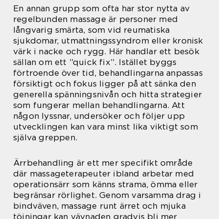
En annan grupp som ofta har stor nytta av
regelbunden massage är personer med
långvarig smärta, som vid reumatiska
sjukdomar, utmattningssyndrom eller kronisk
värk i nacke och rygg. Här handlar ett besök
sällan om ett ”quick fix”. Istället byggs
förtroende över tid, behandlingarna anpassas
försiktigt och fokus ligger på att sänka den
generella spänningsnivån och hitta strategier
som fungerar mellan behandlingarna. Att
någon lyssnar, undersöker och följer upp
utvecklingen kan vara minst lika viktigt som
själva greppen.
Ärrbehandling är ett mer specifikt område
där massageterapeuter ibland arbetar med
operationsärr som känns strama, ömma eller
begränsar rörlighet. Genom varsamma drag i
bindväven, massage runt ärret och mjuka
töjningar kan vävnaden gradvis bli mer