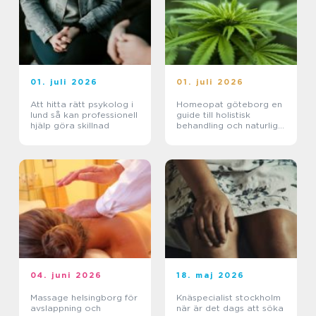
01. juli 2026
01. juli 2026
Att hitta rätt psykolog i
Homeopat göteborg en
lund så kan professionell
guide till holistisk
hjälp göra skillnad
behandling och naturlig
läkning
04. juni 2026
18. maj 2026
Massage helsingborg för
Knäspecialist stockholm
avslappning och
när är det dags att söka