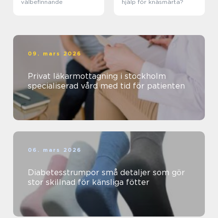
välbefinnande
hjälp för knäsmärta?
09. mars 2026
Privat läkarmottagning i stockholm
specialiserad vård med tid för patienten
06. mars 2026
Diabetesstrumpor små detaljer som gör
stor skillnad för känsliga fötter