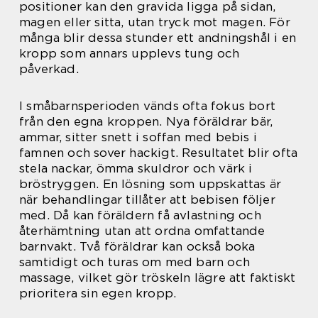
positioner kan den gravida ligga på sidan,
magen eller sitta, utan tryck mot magen. För
många blir dessa stunder ett andningshål i en
kropp som annars upplevs tung och
påverkad.
I småbarnsperioden vänds ofta fokus bort
från den egna kroppen. Nya föräldrar bär,
ammar, sitter snett i soffan med bebis i
famnen och sover hackigt. Resultatet blir ofta
stela nackar, ömma skuldror och värk i
bröstryggen. En lösning som uppskattas är
när behandlingar tillåter att bebisen följer
med. Då kan föräldern få avlastning och
återhämtning utan att ordna omfattande
barnvakt. Två föräldrar kan också boka
samtidigt och turas om med barn och
massage, vilket gör tröskeln lägre att faktiskt
prioritera sin egen kropp.