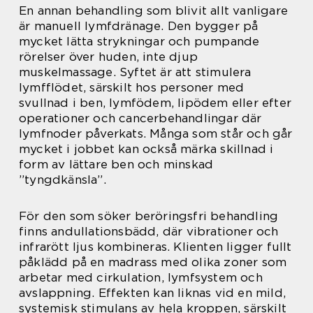
En annan behandling som blivit allt vanligare
är manuell lymfdränage. Den bygger på
mycket lätta strykningar och pumpande
rörelser över huden, inte djup
muskelmassage. Syftet är att stimulera
lymfflödet, särskilt hos personer med
svullnad i ben, lymfödem, lipödem eller efter
operationer och cancerbehandlingar där
lymfnoder påverkats. Många som står och går
mycket i jobbet kan också märka skillnad i
form av lättare ben och minskad
”tyngdkänsla”.
För den som söker beröringsfri behandling
finns andullationsbädd, där vibrationer och
infrarött ljus kombineras. Klienten ligger fullt
påklädd på en madrass med olika zoner som
arbetar med cirkulation, lymfsystem och
avslappning. Effekten kan liknas vid en mild,
systemisk stimulans av hela kroppen, särskilt