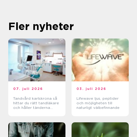
Fler nyheter
07. juli 2026
03. juli 2026
Tandvård karlskrona så
Lifewave ljus, peptider
hittar du rätt tandläkare
och möjligheten till
och håller tänderna
naturligt välbefinnande
friska