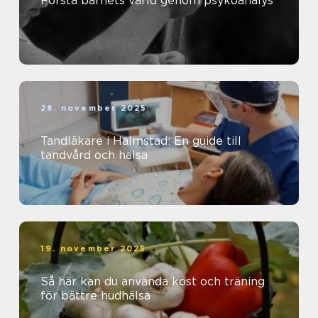
Förstå barnets värld genom psykoanalys
28. november 2025
Tandläkare i Halmstad: En guide till
tandvård och hälsa
19. november 2025
Så här kan du använda kost och träning
för bättre hudhälsa