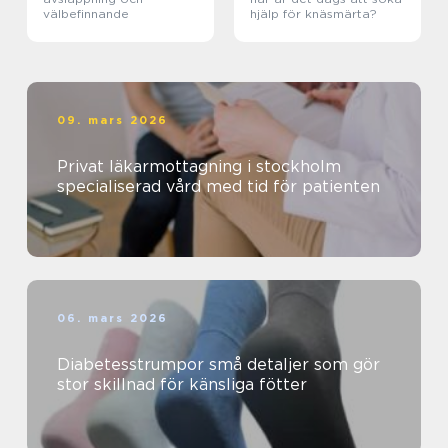
välbefinnande
hjälp för knäsmärta?
09. mars 2026
Privat läkarmottagning i stockholm
specialiserad vård med tid för patienten
06. mars 2026
Diabetesstrumpor små detaljer som gör
stor skillnad för känsliga fötter