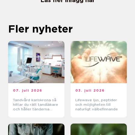
Läs fler inlägg här
Fler nyheter
07. juli 2026
03. juli 2026
Tandvård karlskrona så
Lifewave ljus, peptider
hittar du rätt tandläkare
och möjligheten till
och håller tänderna
naturligt välbefinnande
friska