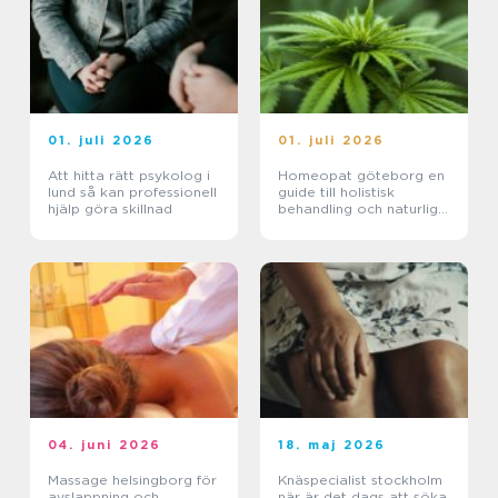
01. juli 2026
01. juli 2026
Att hitta rätt psykolog i
Homeopat göteborg en
lund så kan professionell
guide till holistisk
hjälp göra skillnad
behandling och naturlig
läkning
04. juni 2026
18. maj 2026
Massage helsingborg för
Knäspecialist stockholm
avslappning och
när är det dags att söka