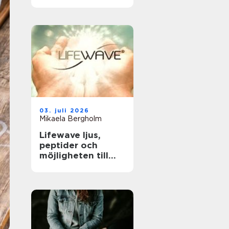
tandläkare och
håller tänderna
friska
03. juli 2026
Mikaela Bergholm
Lifewave ljus,
peptider och
möjligheten till
naturligt
välbefinnande