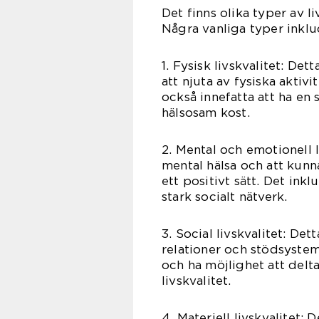
Det finns olika typer av l
Några vanliga typer inklu
1. Fysisk livskvalitet: De
att njuta av fysiska aktiv
också innefatta att ha en
hälsosam kost.
2. Mental och emotionell l
mental hälsa och att kunn
ett positivt sätt. Det ink
stark socialt nätverk.
3. Social livskvalitet: Dett
relationer och stödsyste
och ha möjlighet att delta 
livskvalitet.
4. Materiell livskvalitet: 