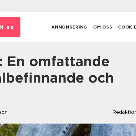
N.
se
ANNONSERING
OM OSS
COOKI
välbefinnande och
son
Redaktio