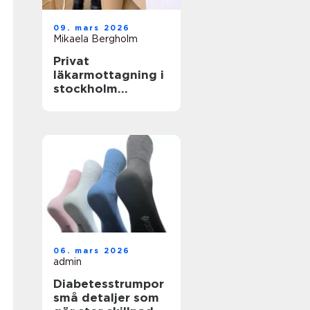
09. mars 2026
Mikaela Bergholm
Privat
läkarmottagning i
stockholm
specialiserad vård
med tid för
patienten
06. mars 2026
admin
Diabetesstrumpor
små detaljer som