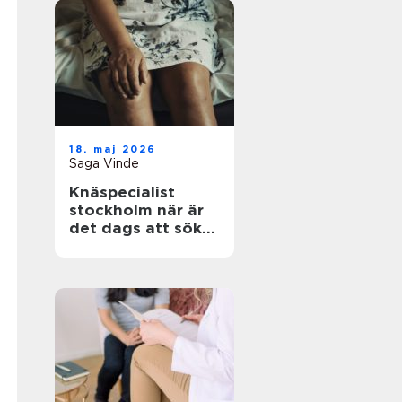
18. maj 2026
Saga Vinde
Knäspecialist
stockholm när är
det dags att söka
hjälp för
knäsmärta?