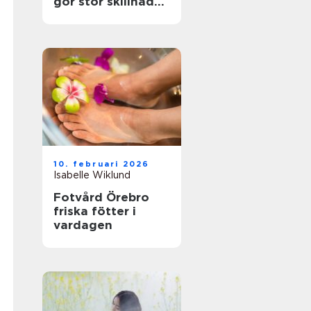
gör stor skillnad
för känsliga fötter
10. februari 2026
Isabelle Wiklund
Fotvård Örebro
friska fötter i
vardagen