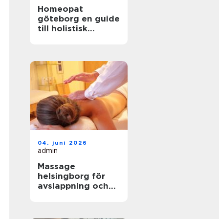
Homeopat
göteborg en guide
till holistisk
behandling och
naturlig läkning
04. juni 2026
admin
Massage
helsingborg för
avslappning och
välbefinnande