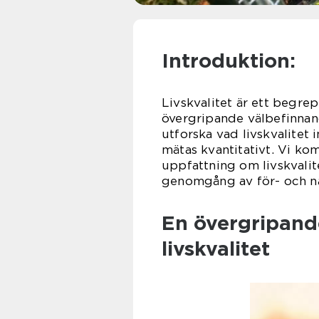
Introduktion:
Livskvalitet är ett begre
övergripande välbefinnand
utforska vad livskvalitet 
mätas kvantitativt. Vi ko
uppfattning om livskvalite
genomgång av för- och nac
En övergripande
livskvalitet