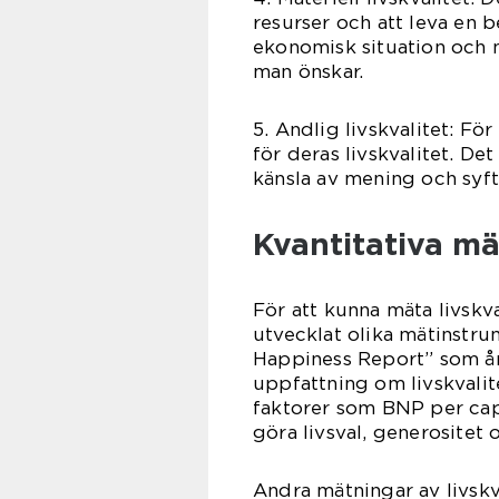
resurser och att leva en b
ekonomisk situation och 
man önskar.
5. Andlig livskvalitet: För
för deras livskvalitet. Det
känsla av mening och syfte
Kvantitativa mä
För att kunna mäta livskva
utvecklat olika mätinstru
Happiness Report” som årl
uppfattning om livskvalite
faktorer som BNP per capit
göra livsval, generositet 
Andra mätningar av livskva