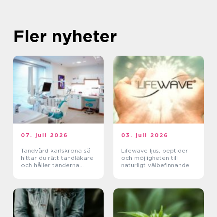
Fler nyheter
07. juli 2026
03. juli 2026
Tandvård karlskrona så
Lifewave ljus, peptider
hittar du rätt tandläkare
och möjligheten till
och håller tänderna
naturligt välbefinnande
friska