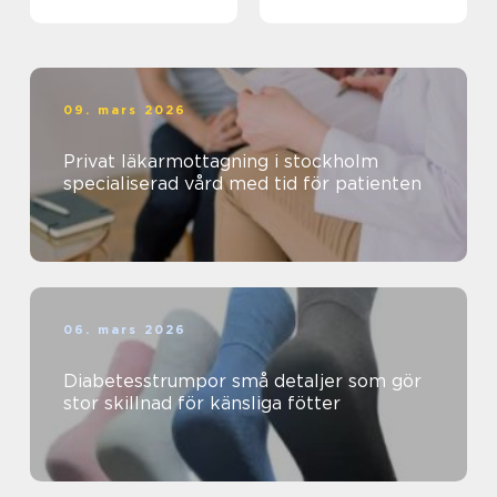
09. mars 2026
Privat läkarmottagning i stockholm
specialiserad vård med tid för patienten
06. mars 2026
Diabetesstrumpor små detaljer som gör
stor skillnad för känsliga fötter