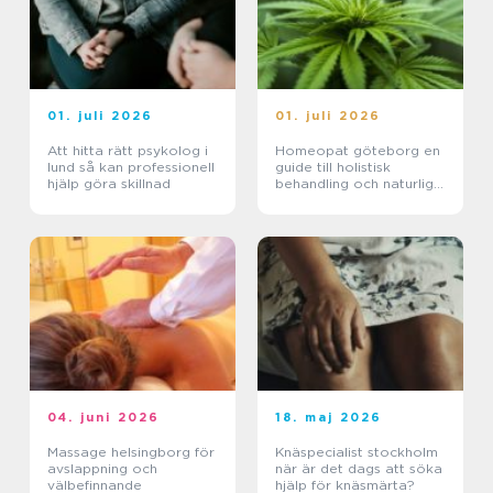
01. juli 2026
01. juli 2026
Att hitta rätt psykolog i
Homeopat göteborg en
lund så kan professionell
guide till holistisk
hjälp göra skillnad
behandling och naturlig
läkning
04. juni 2026
18. maj 2026
Massage helsingborg för
Knäspecialist stockholm
avslappning och
när är det dags att söka
välbefinnande
hjälp för knäsmärta?