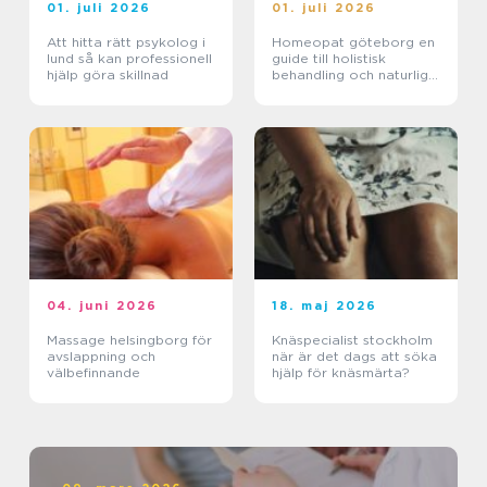
01. juli 2026
01. juli 2026
Att hitta rätt psykolog i
Homeopat göteborg en
lund så kan professionell
guide till holistisk
hjälp göra skillnad
behandling och naturlig
läkning
04. juni 2026
18. maj 2026
Massage helsingborg för
Knäspecialist stockholm
avslappning och
när är det dags att söka
välbefinnande
hjälp för knäsmärta?