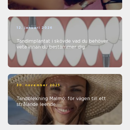
12. januari 2026
Tandimplantat i skövde vad du behöver
veta innan du bestämmer dig
30. november 2025
Tandblekning Malmö: för vägen till ett
strålande leende