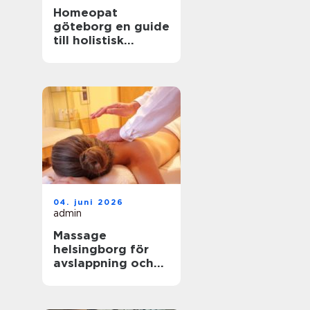
Homeopat
göteborg en guide
till holistisk
behandling och
naturlig läkning
04. juni 2026
admin
Massage
helsingborg för
avslappning och
välbefinnande