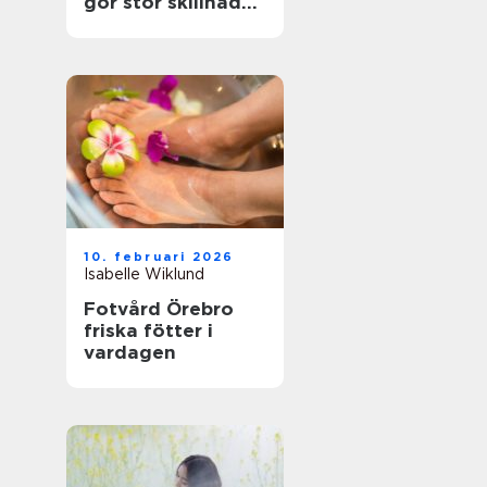
gör stor skillnad
för känsliga fötter
10. februari 2026
Isabelle Wiklund
Fotvård Örebro
friska fötter i
vardagen