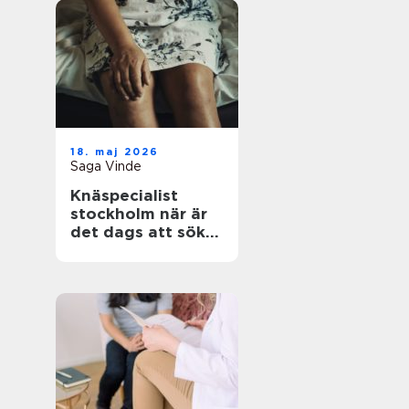
18. maj 2026
Saga Vinde
Knäspecialist
stockholm när är
det dags att söka
hjälp för
knäsmärta?