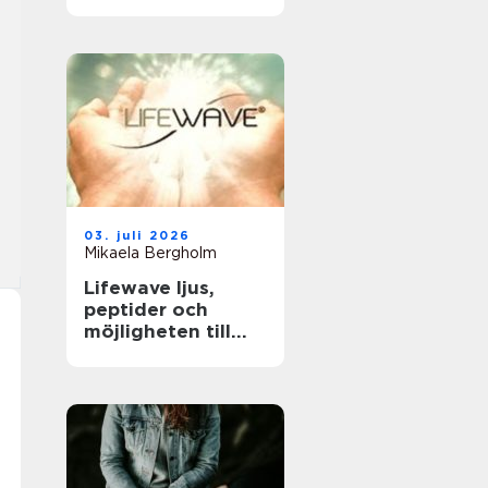
tandläkare och
håller tänderna
friska
03. juli 2026
Mikaela Bergholm
Lifewave ljus,
peptider och
möjligheten till
naturligt
välbefinnande