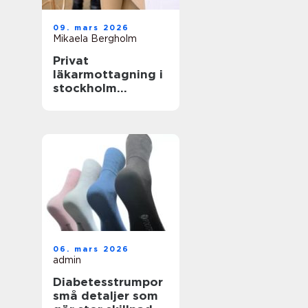
09. mars 2026
Mikaela Bergholm
Privat
läkarmottagning i
stockholm
specialiserad vård
med tid för
patienten
06. mars 2026
admin
Diabetesstrumpor
små detaljer som