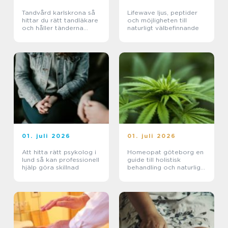
Tandvård karlskrona så
Lifewave ljus, peptider
hittar du rätt tandläkare
och möjligheten till
och håller tänderna
naturligt välbefinnande
friska
01. juli 2026
01. juli 2026
Att hitta rätt psykolog i
Homeopat göteborg en
lund så kan professionell
guide till holistisk
hjälp göra skillnad
behandling och naturlig
läkning