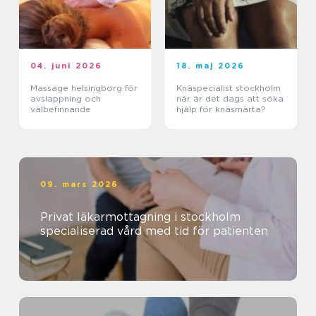
04. juni 2026
18. maj 2026
Massage helsingborg för
Knäspecialist stockholm
avslappning och
när är det dags att söka
välbefinnande
hjälp för knäsmärta?
09. mars 2026
Privat läkarmottagning i stockholm
specialiserad vård med tid för patienten