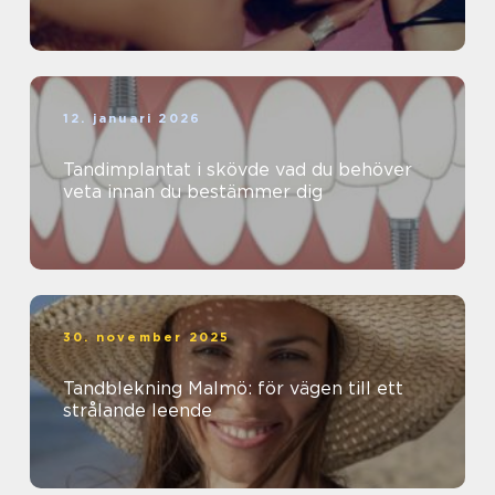
12. januari 2026
Tandimplantat i skövde vad du behöver
veta innan du bestämmer dig
30. november 2025
Tandblekning Malmö: för vägen till ett
strålande leende