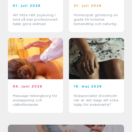
01. juli 2026
01. juli 2026
Att hitta rätt psykolog i
Homeopat göteborg en
lund så kan professionell
guide till holistisk
hjälp göra skillnad
behandling och naturlig
läkning
04. juni 2026
18. maj 2026
Massage helsingborg för
Knäspecialist stockholm
avslappning och
när är det dags att söka
välbefinnande
hjälp för knäsmärta?