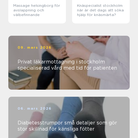
Massage helsingborg för
Knäspecialist stockholm
avslappning och
när är det dags att söka
välbefinnande
hjälp för knäsmärta?
09. mars 2026
Privat läkarmottagning i stockholm
specialiserad vård med tid för patienten
06. mars 2026
Diabetesstrumpor små detaljer som gör
stor skillnad för känsliga fötter