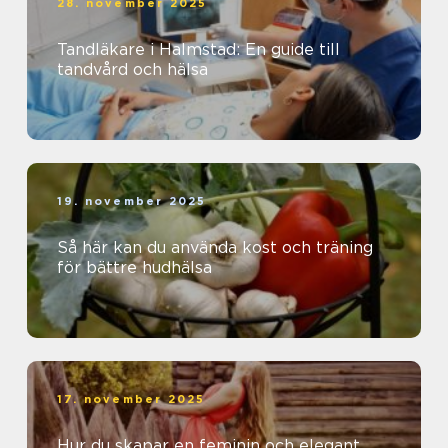
28. november 2025
Tandläkare i Halmstad: En guide till
tandvård och hälsa
19. november 2025
Så här kan du använda kost och träning
för bättre hudhälsa
17. november 2025
Hur du skapar en feminin och elegant