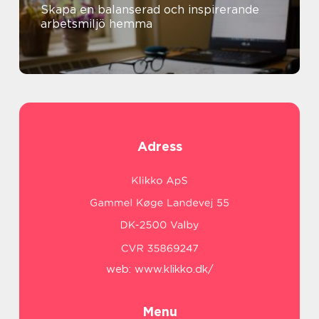
Skapa en balanserad och inspirerande
arbetsmiljö hemma
Adress
web:
www.klikko.dk/
Menu