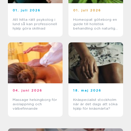
01. juli 2026
01. juli 2026
Att hitta rätt psykolog i
Homeopat göteborg en
lund så kan professionell
guide till holistisk
hjälp göra skillnad
behandling och naturlig
läkning
04. juni 2026
18. maj 2026
Massage helsingborg för
Knäspecialist stockholm
avslappning och
när är det dags att söka
välbefinnande
hjälp för knäsmärta?