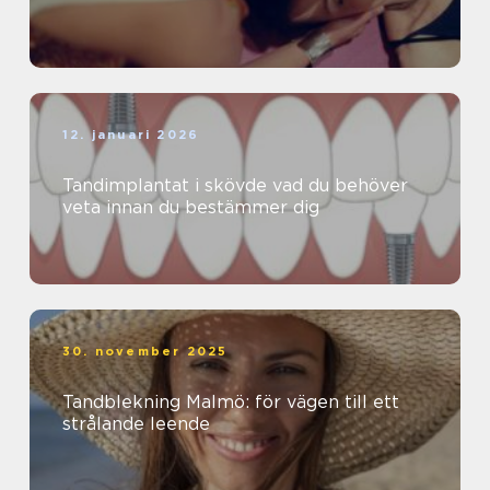
12. januari 2026
Tandimplantat i skövde vad du behöver
veta innan du bestämmer dig
30. november 2025
Tandblekning Malmö: för vägen till ett
strålande leende