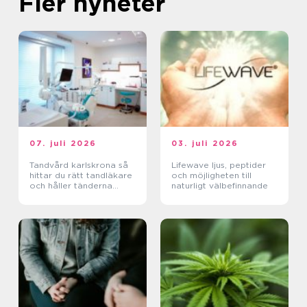
Fler nyheter
07. juli 2026
03. juli 2026
Tandvård karlskrona så
Lifewave ljus, peptider
hittar du rätt tandläkare
och möjligheten till
och håller tänderna
naturligt välbefinnande
friska