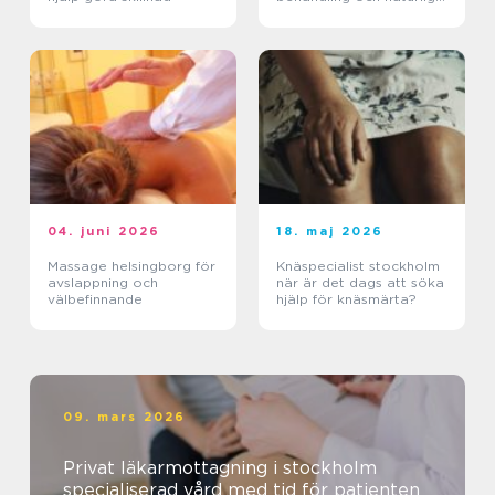
läkning
04. juni 2026
18. maj 2026
Massage helsingborg för
Knäspecialist stockholm
avslappning och
när är det dags att söka
välbefinnande
hjälp för knäsmärta?
09. mars 2026
Privat läkarmottagning i stockholm
specialiserad vård med tid för patienten