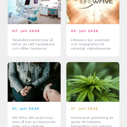
07. juli 2026
03. juli 2026
Tandvård karlskrona så
Lifewave ljus, peptider
hittar du rätt tandläkare
och möjligheten till
och håller tänderna
naturligt välbefinnande
friska
01. juli 2026
01. juli 2026
Att hitta rätt psykolog i
Homeopat göteborg en
lund så kan professionell
guide till holistisk
hjälp göra skillnad
behandling och naturlig