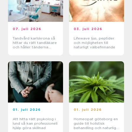
07. juli 2026
03. juli 2026
Tandvård karlskrona så
Lifewave ljus, peptider
hittar du rätt tandläkare
och möjligheten till
och håller tänderna
naturligt välbefinnande
friska
01. juli 2026
01. juli 2026
Att hitta rätt psykolog i
Homeopat göteborg en
lund så kan professionell
guide till holistisk
hjälp göra skillnad
behandling och naturlig