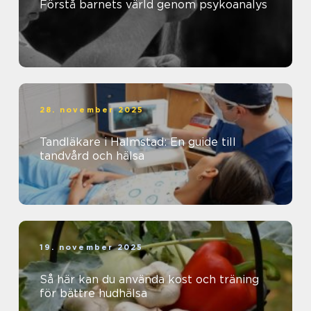
Förstå barnets värld genom psykoanalys
28. november 2025
Tandläkare i Halmstad: En guide till
tandvård och hälsa
19. november 2025
Så här kan du använda kost och träning
för bättre hudhälsa