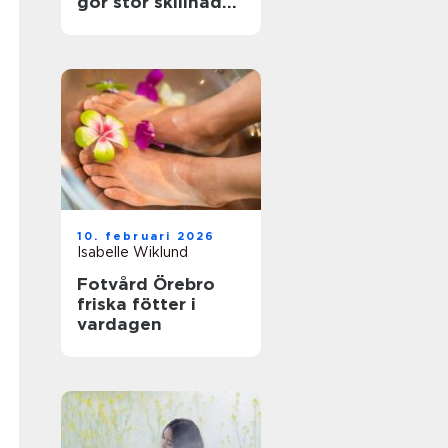
gör stor skillnad
för känsliga fötter
10. februari 2026
Isabelle Wiklund
Fotvård Örebro
friska fötter i
vardagen