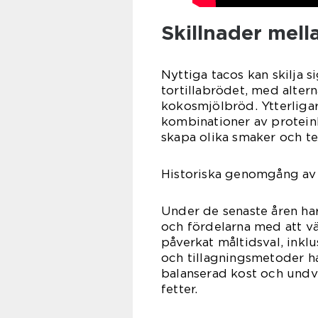
Skillnader mell
Nyttiga tacos kan skilja si
tortillabrödet, med altern
kokosmjölbröd. Ytterligare
kombinationer av proteink
skapa olika smaker och te
Historiska genomgång av 
Under de senaste åren har
och fördelarna med att väl
påverkat måltidsval, inkl
och tillagningsmetoder har
balanserad kost och undvi
fetter.