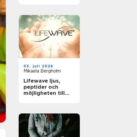
tandläkare och
håller tänderna
friska
03. juli 2026
Mikaela Bergholm
Lifewave ljus,
peptider och
möjligheten till
naturligt
välbefinnande