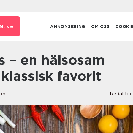
N.
se
ANNONSERING
OM OSS
COOKI
klassisk favorit
son
Redaktio