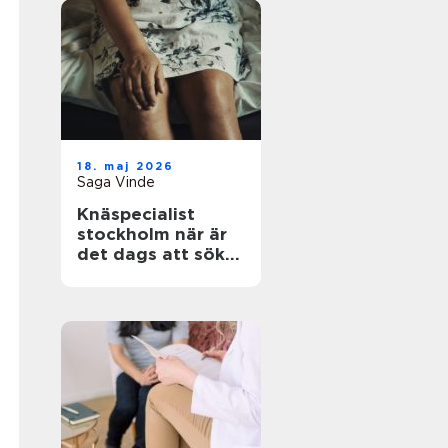
18. maj 2026
Saga Vinde
Knäspecialist
stockholm när är
det dags att söka
hjälp för
knäsmärta?