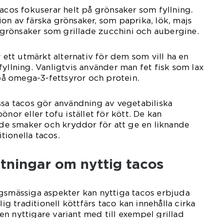
tacos fokuserar helt på grönsaker som fyllning.
on av färska grönsaker, som paprika, lök, majs
de grönsaker som grillade zucchini och aubergine.
r ett utmärkt alternativ för dem som vill ha en
fyllning. Vanligtvis använder man fet fisk som lax
 på omega-3-fettsyror och protein.
ssa tacos gör användning av vegetabiliska
önor eller tofu istället för kött. De kan
e smaker och kryddor för att ge en liknande
ionella tacos.
tningar om nyttig tacos
ngsmässiga aspekter kan nyttiga tacos erbjuda
lig traditionell köttfärs taco kan innehålla cirka
n nyttigare variant med till exempel grillad