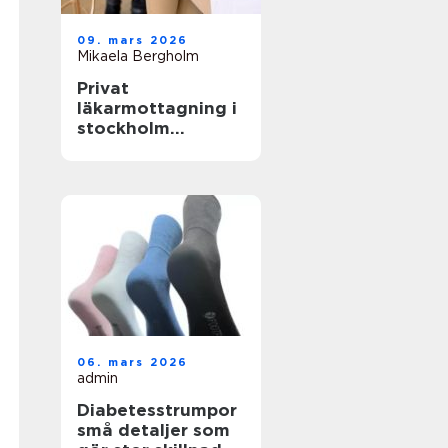
09. mars 2026
Mikaela Bergholm
Privat
läkarmottagning i
stockholm
specialiserad vård
med tid för
patienten
06. mars 2026
admin
Diabetesstrumpor
små detaljer som