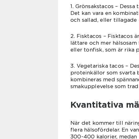
1. Grönsakstacos – Dessa 
Det kan vara en kombinati
och sallad, eller tillaga
2. Fisktacos – Fisktacos ä
lättare och mer hälsosam 
eller tonfisk, som är rika
3. Vegetariska tacos – De
proteinkällor som svarta b
kombineras med spännand
smakupplevelse som tradit
Kvantitativa mä
När det kommer till näri
flera hälsofördelar. En van
300-400 kalorier, medan e