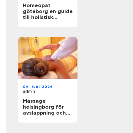
Homeopat
göteborg en guide
till holistisk
behandling och
naturlig läkning
04. juni 2026
admin
Massage
helsingborg för
avslappning och
välbefinnande