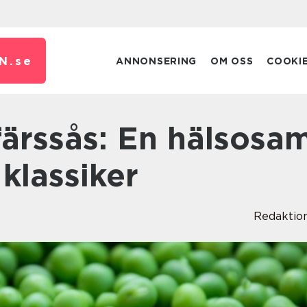
N.
se
ANNONSERING
OM OSS
COOKI
 klassiker
Redaktio