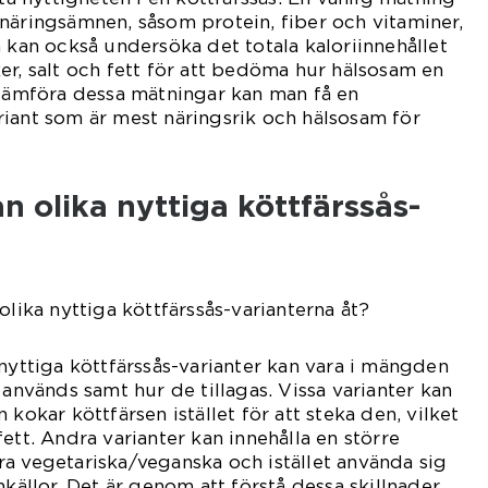
näringsämnen, såsom protein, fiber och vitaminer,
n kan också undersöka det totala kaloriinnehållet
er, salt och fett för att bedöma hur hälsosam en
 jämföra dessa mätningar kan man få en
iant som är mest näringsrik och hälsosam för
n olika nyttiga köttfärssås-
olika nyttiga köttfärssås-varianterna åt?
 nyttiga köttfärssås-varianter kan vara i mängden
 används samt hur de tillagas. Vissa varianter kan
 kokar köttfärsen istället för att steka den, vilket
ett. Andra varianter kan innehålla en större
a vegetariska/veganska och istället använda sig
nkällor. Det är genom att förstå dessa skillnader