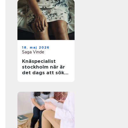
18. maj 2026
Saga Vinde
Knäspecialist
stockholm när är
det dags att söka
hjälp för
knäsmärta?