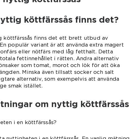
yttig köttfärssås finns det?
 köttfärssås finns det ett brett utbud av
. En populär variant är att använda extra magert
nfärs eller nötfärs med låg fetthalt. Detta
 totala fettinnehållet i rätten. Andra alternativ
önsaker som tomat, morot och lök för att öka
ngden. Minska även tillsatt socker och salt
ligtare alternativ, som exempelvis att använda
ge smak istället.
tningar om nyttig köttfärssås
ten i en köttfärssås?
äta nyttigheten i en köttfärssås. En vanlig mätning