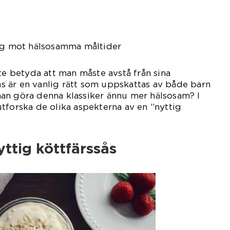
väg mot hälsosamma måltider
nte betyda att man måste avstå från sina
sås är en vanlig rätt som uppskattas av både barn
an göra denna klassiker ännu mer hälsosam? I
tforska de olika aspekterna av en ”nyttig
yttig köttfärssås