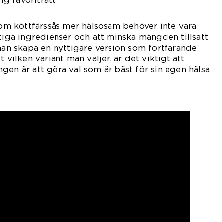
tig favoriträtt
 som köttfärssås mer hälsosam behöver inte vara
ttiga ingredienser och att minska mängden tillsatt
 man skapa en nyttigare version som fortfarande
 vilken variant man väljer, är det viktigt att
gen är att göra val som är bäst för sin egen hälsa