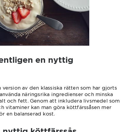
ntligen en nyttig
n version av den klassiska rätten som har gjorts
nvända näringsrika ingredienser och minska
salt och fett. Genom att inkludera livsmedel som
 och vitaminer kan man göra köttfärssåsen mer
ör en balanserad kost.
 nyttig köttfärssås