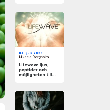
tandläkare och
håller tänderna
friska
03. juli 2026
Mikaela Bergholm
Lifewave ljus,
peptider och
möjligheten till
naturligt
välbefinnande