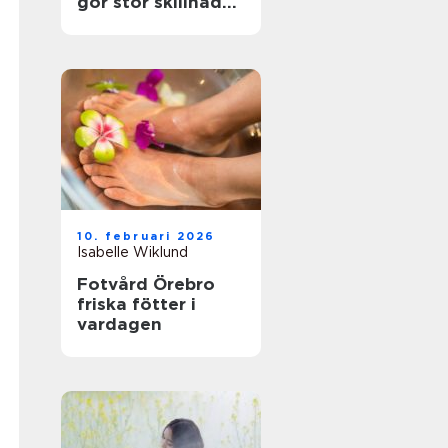
gör stor skillnad
för känsliga fötter
10. februari 2026
Isabelle Wiklund
Fotvård Örebro
friska fötter i
vardagen