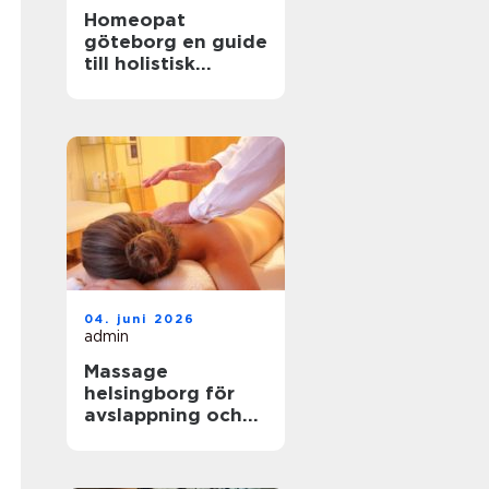
Homeopat
göteborg en guide
till holistisk
behandling och
naturlig läkning
04. juni 2026
admin
Massage
helsingborg för
avslappning och
välbefinnande