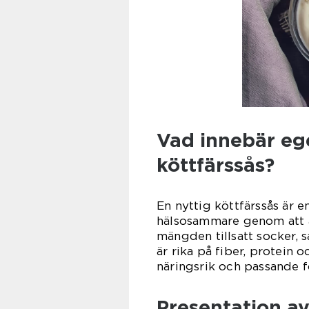
Vad innebär ege
köttfärssås?
En nyttig köttfärssås är e
hälsosammare genom att a
mängden tillsatt socker, 
är rika på fiber, protein
näringsrik och passande f
Presentation av