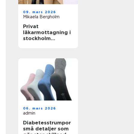
09. mars 2026
Mikaela Bergholm
Privat
läkarmottagning i
stockholm
specialiserad vård
med tid för
patienten
06. mars 2026
admin
Diabetesstrumpor
små detaljer som