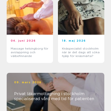
04. juni 2026
18. maj 2026
Massage helsingborg för
Knäspecialist stockholm
avslappning och
när är det dags att söka
välbefinnande
hjälp för knäsmärta?
09. mars 2026
Privat läkarmottagning i stockholm
specialiserad vård med tid för patienten