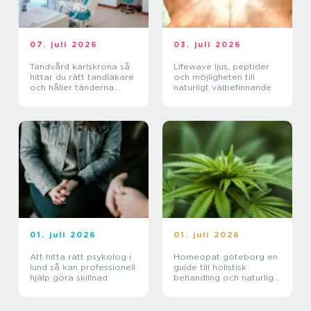
07. juli 2026
03. juli 2026
Tandvård karlskrona så
Lifewave ljus, peptider
hittar du rätt tandläkare
och möjligheten till
och håller tänderna
naturligt välbefinnande
friska
01. juli 2026
01. juli 2026
Att hitta rätt psykolog i
Homeopat göteborg en
lund så kan professionell
guide till holistisk
hjälp göra skillnad
behandling och naturlig
läkning