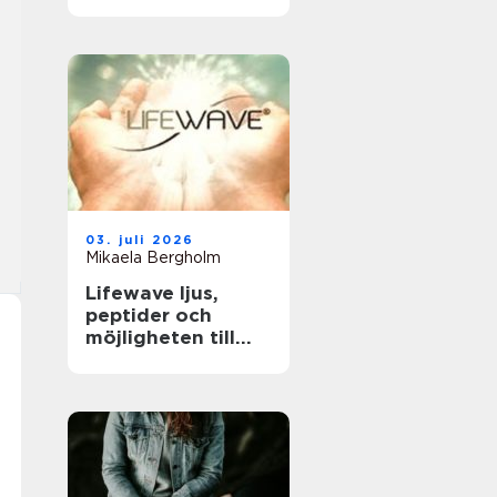
tandläkare och
håller tänderna
friska
03. juli 2026
Mikaela Bergholm
Lifewave ljus,
peptider och
möjligheten till
naturligt
välbefinnande