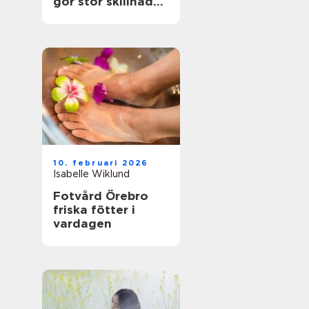
gör stor skillnad
för känsliga fötter
10. februari 2026
Isabelle Wiklund
Fotvård Örebro
friska fötter i
vardagen