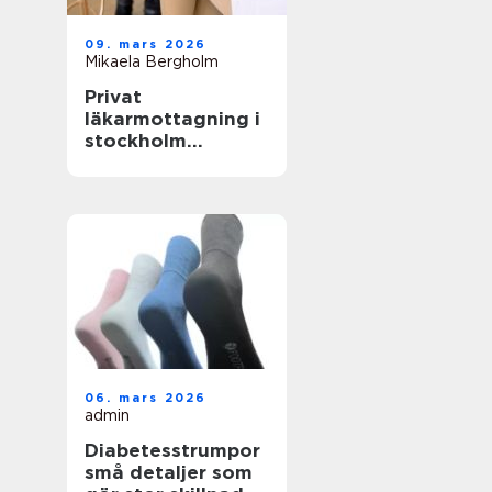
09. mars 2026
Mikaela Bergholm
Privat
läkarmottagning i
stockholm
specialiserad vård
med tid för
patienten
06. mars 2026
admin
Diabetesstrumpor
små detaljer som