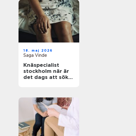
18. maj 2026
Saga Vinde
Knäspecialist
stockholm när är
det dags att söka
hjälp för
knäsmärta?