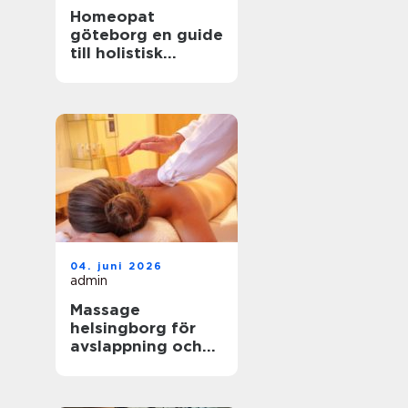
Homeopat
göteborg en guide
till holistisk
behandling och
naturlig läkning
04. juni 2026
admin
Massage
helsingborg för
avslappning och
välbefinnande