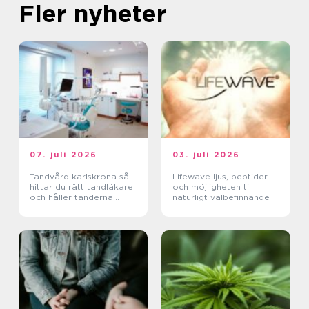
Fler nyheter
07. juli 2026
03. juli 2026
Tandvård karlskrona så
Lifewave ljus, peptider
hittar du rätt tandläkare
och möjligheten till
och håller tänderna
naturligt välbefinnande
friska