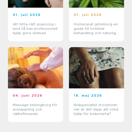
01. juli 2026
01. juli 2026
Att hitta rätt psykolog i
Homeopat göteborg en
lund så kan professionell
guide till holistisk
hjälp göra skillnad
behandling och naturlig
läkning
04. juni 2026
18. maj 2026
Massage helsingborg för
Knäspecialist stockholm
avslappning och
när är det dags att söka
välbefinnande
hjälp för knäsmärta?