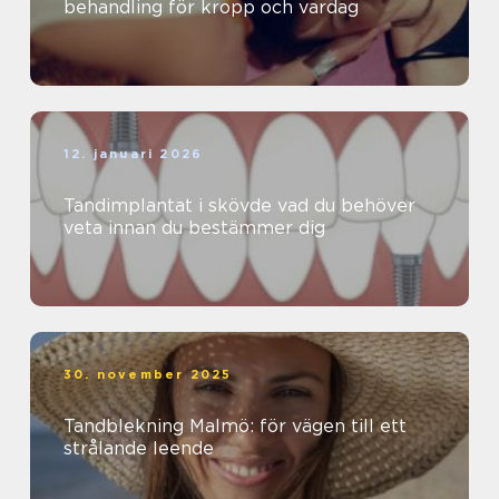
behandling för kropp och vardag
12. januari 2026
Tandimplantat i skövde vad du behöver
veta innan du bestämmer dig
30. november 2025
Tandblekning Malmö: för vägen till ett
strålande leende