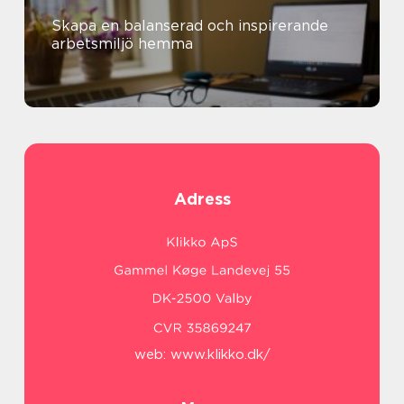
Skapa en balanserad och inspirerande
arbetsmiljö hemma
Adress
web:
www.klikko.dk/