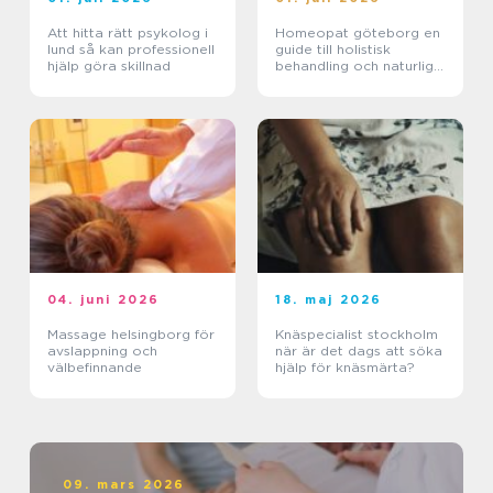
Att hitta rätt psykolog i
Homeopat göteborg en
lund så kan professionell
guide till holistisk
hjälp göra skillnad
behandling och naturlig
läkning
04. juni 2026
18. maj 2026
Massage helsingborg för
Knäspecialist stockholm
avslappning och
när är det dags att söka
välbefinnande
hjälp för knäsmärta?
09. mars 2026