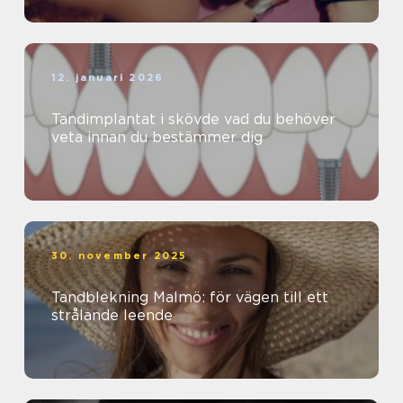
12. januari 2026
Tandimplantat i skövde vad du behöver
veta innan du bestämmer dig
30. november 2025
Tandblekning Malmö: för vägen till ett
strålande leende