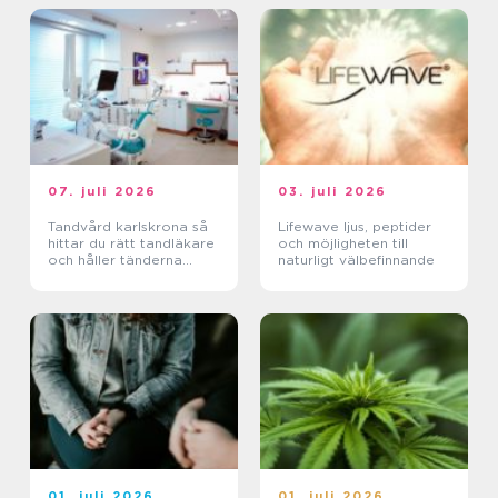
07. juli 2026
03. juli 2026
Tandvård karlskrona så
Lifewave ljus, peptider
hittar du rätt tandläkare
och möjligheten till
och håller tänderna
naturligt välbefinnande
friska
01. juli 2026
01. juli 2026