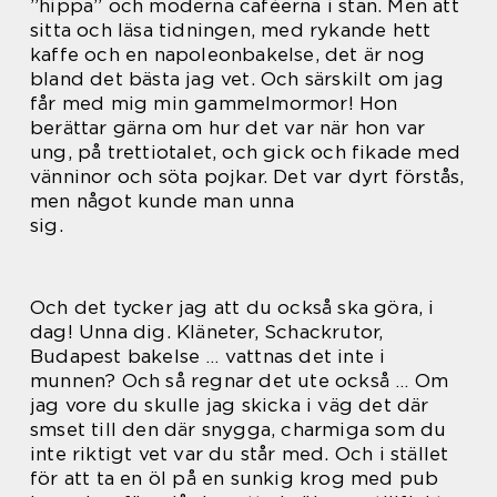
”hippa” och moderna caféerna i stan. Men att
sitta och läsa tidningen, med rykande hett
kaffe och en napoleonbakelse, det är nog
bland det bästa jag vet. Och särskilt om jag
får med mig min gammelmormor! Hon
berättar gärna om hur det var när hon var
ung, på trettiotalet, och gick och fikade med
vänninor och söta pojkar. Det var dyrt förstås,
men något kunde man unna
sig.
Och det tycker jag att du också ska göra, i
dag! Unna dig. Kläneter, Schackrutor,
Budapest bakelse … vattnas det inte i
munnen? Och så regnar det ute också … Om
jag vore du skulle jag skicka i väg det där
smset till den där snygga, charmiga som du
inte riktigt vet var du står med. Och i stället
för att ta en öl på en sunkig krog med pub