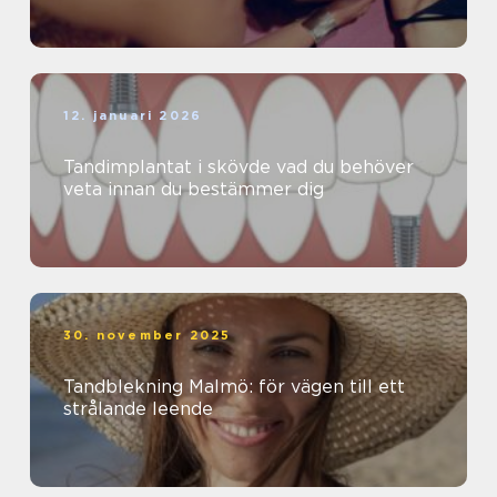
12. januari 2026
Tandimplantat i skövde vad du behöver
veta innan du bestämmer dig
30. november 2025
Tandblekning Malmö: för vägen till ett
strålande leende