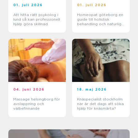
01. juli 2026
01. juli 2026
Att hitta rätt psykolog i
Homeopat göteborg en
lund så kan professionell
guide till holistisk
hjälp göra skillnad
behandling och naturlig
läkning
04. juni 2026
18. maj 2026
Massage helsingborg för
Knäspecialist stockholm
avslappning och
när är det dags att söka
välbefinnande
hjälp för knäsmärta?