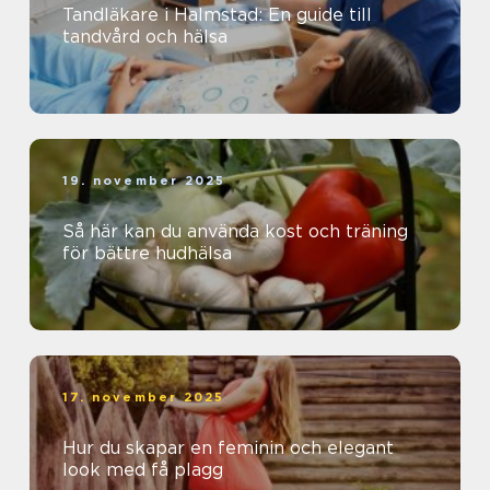
Tandläkare i Halmstad: En guide till
tandvård och hälsa
19. november 2025
Så här kan du använda kost och träning
för bättre hudhälsa
17. november 2025
Hur du skapar en feminin och elegant
look med få plagg