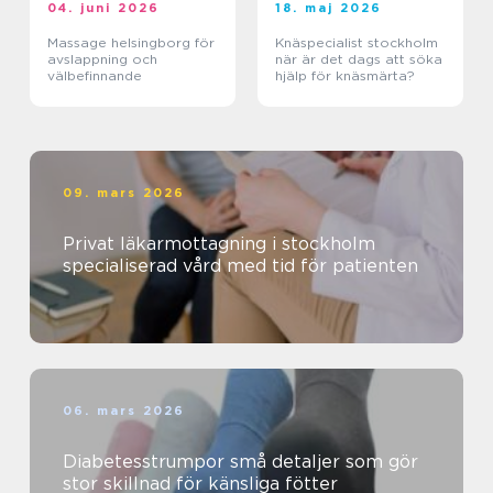
04. juni 2026
18. maj 2026
Massage helsingborg för
Knäspecialist stockholm
avslappning och
när är det dags att söka
välbefinnande
hjälp för knäsmärta?
09. mars 2026
Privat läkarmottagning i stockholm
specialiserad vård med tid för patienten
06. mars 2026
Diabetesstrumpor små detaljer som gör
stor skillnad för känsliga fötter