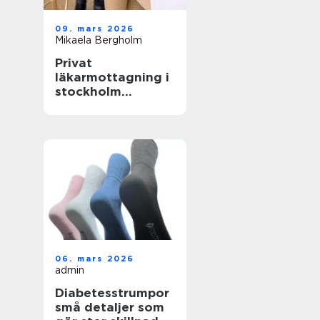
09. mars 2026
Mikaela Bergholm
Privat
läkarmottagning i
stockholm
specialiserad vård
med tid för
patienten
06. mars 2026
admin
Diabetesstrumpor
små detaljer som