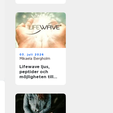
tandläkare och
håller tänderna
friska
03. juli 2026
Mikaela Bergholm
Lifewave ljus,
peptider och
möjligheten till
naturligt
välbefinnande