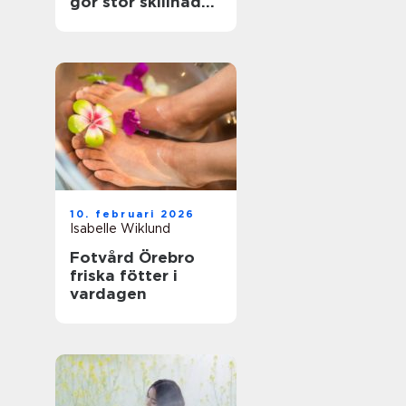
gör stor skillnad
för känsliga fötter
10. februari 2026
Isabelle Wiklund
Fotvård Örebro
friska fötter i
vardagen