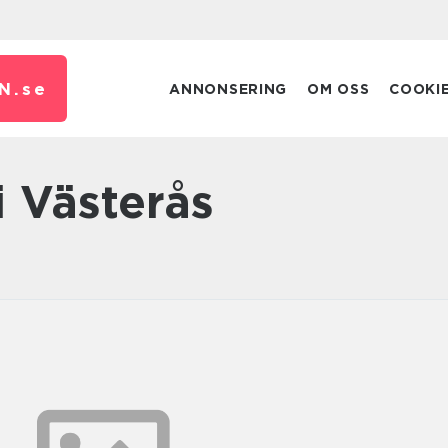
N.
se
ANNONSERING
OM OSS
COOKI
i Västerås