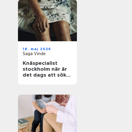
18. maj 2026
Saga Vinde
Knäspecialist
stockholm när är
det dags att söka
hjälp för
knäsmärta?