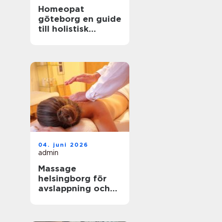
Homeopat
göteborg en guide
till holistisk
behandling och
naturlig läkning
04. juni 2026
admin
Massage
helsingborg för
avslappning och
välbefinnande