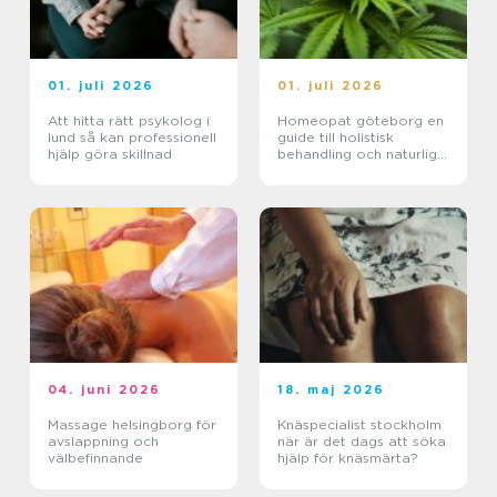
01. juli 2026
01. juli 2026
Att hitta rätt psykolog i
Homeopat göteborg en
lund så kan professionell
guide till holistisk
hjälp göra skillnad
behandling och naturlig
läkning
04. juni 2026
18. maj 2026
Massage helsingborg för
Knäspecialist stockholm
avslappning och
när är det dags att söka
välbefinnande
hjälp för knäsmärta?