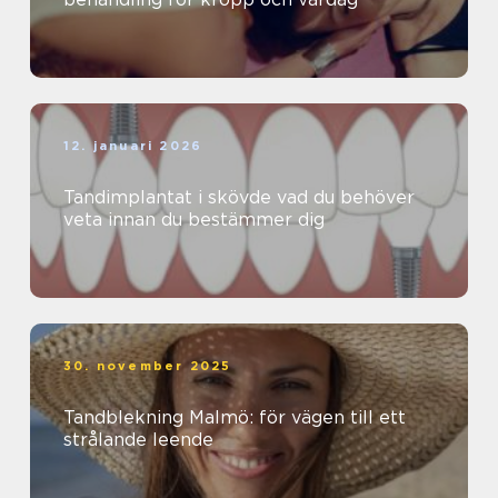
12. januari 2026
Tandimplantat i skövde vad du behöver
veta innan du bestämmer dig
30. november 2025
Tandblekning Malmö: för vägen till ett
strålande leende