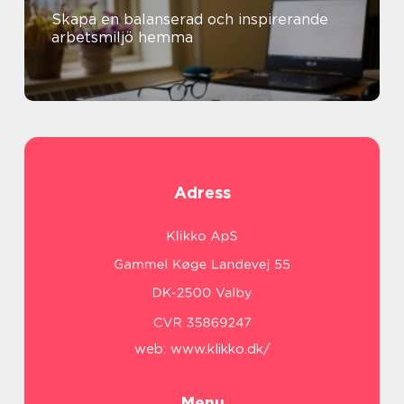
Skapa en balanserad och inspirerande
arbetsmiljö hemma
Adress
web:
www.klikko.dk/
Menu