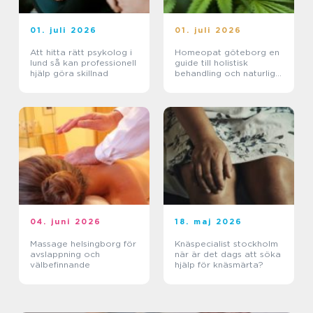
01. juli 2026
01. juli 2026
Att hitta rätt psykolog i
Homeopat göteborg en
lund så kan professionell
guide till holistisk
hjälp göra skillnad
behandling och naturlig
läkning
04. juni 2026
18. maj 2026
Massage helsingborg för
Knäspecialist stockholm
avslappning och
när är det dags att söka
välbefinnande
hjälp för knäsmärta?