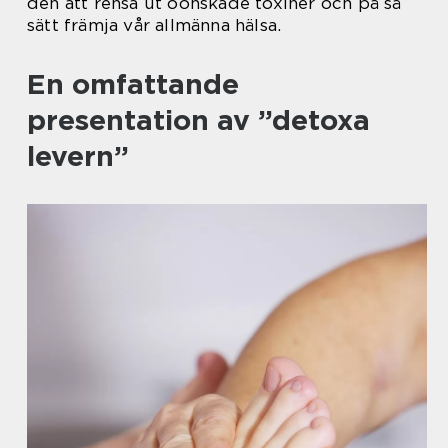
den att rensa ut oönskade toxiner och på så
sätt främja vår allmänna hälsa.
En omfattande
presentation av ”detoxa
levern”