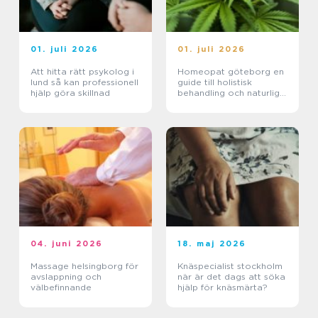
01. juli 2026
01. juli 2026
Att hitta rätt psykolog i
Homeopat göteborg en
lund så kan professionell
guide till holistisk
hjälp göra skillnad
behandling och naturlig
läkning
04. juni 2026
18. maj 2026
Massage helsingborg för
Knäspecialist stockholm
avslappning och
när är det dags att söka
välbefinnande
hjälp för knäsmärta?