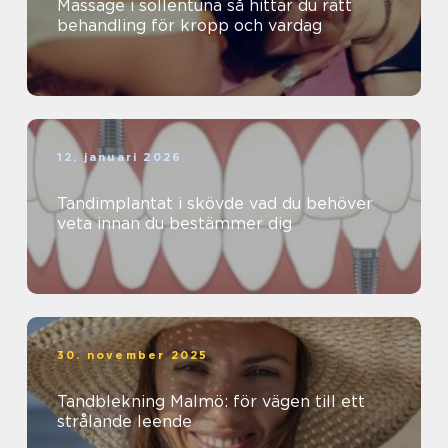
Massage i sollentuna så hittar du rätt
behandling för kropp och vardag
12. januari 2026
Tandimplantat i skövde vad du behöver
veta innan du bestämmer dig
30. november 2025
Tandblekning Malmö: för vägen till ett
strålande leende