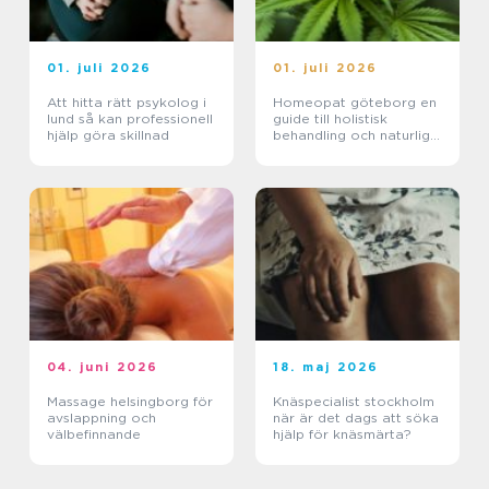
01. juli 2026
01. juli 2026
Att hitta rätt psykolog i
Homeopat göteborg en
lund så kan professionell
guide till holistisk
hjälp göra skillnad
behandling och naturlig
läkning
04. juni 2026
18. maj 2026
Massage helsingborg för
Knäspecialist stockholm
avslappning och
när är det dags att söka
välbefinnande
hjälp för knäsmärta?