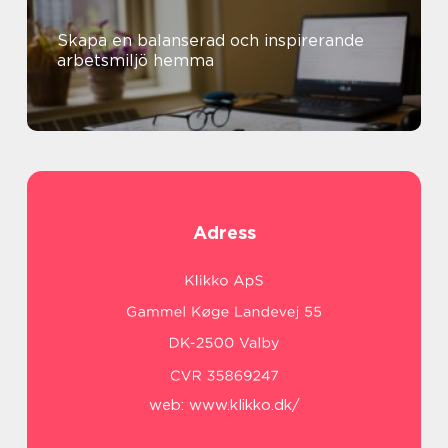
Skapa en balanserad och inspirerande
arbetsmiljö hemma
Adress
web:
www.klikko.dk/