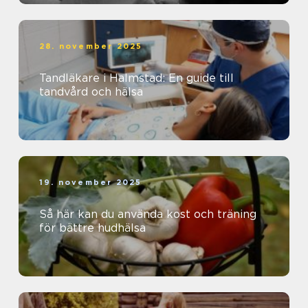
28. november 2025
Tandläkare i Halmstad: En guide till
tandvård och hälsa
19. november 2025
Så här kan du använda kost och träning
för bättre hudhälsa