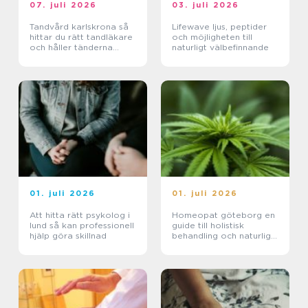
07. juli 2026
03. juli 2026
Tandvård karlskrona så
Lifewave ljus, peptider
hittar du rätt tandläkare
och möjligheten till
och håller tänderna
naturligt välbefinnande
friska
01. juli 2026
01. juli 2026
Att hitta rätt psykolog i
Homeopat göteborg en
lund så kan professionell
guide till holistisk
hjälp göra skillnad
behandling och naturlig
läkning