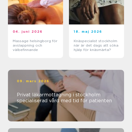
04. juni 2026
18. maj 2026
Massage helsingborg för
Knäspecialist stockholm
avslappning och
när är det dags att söka
välbefinnande
hjälp för knäsmärta?
09. mars 2026
Privat läkarmottagning i stockholm
specialiserad vård med tid för patienten