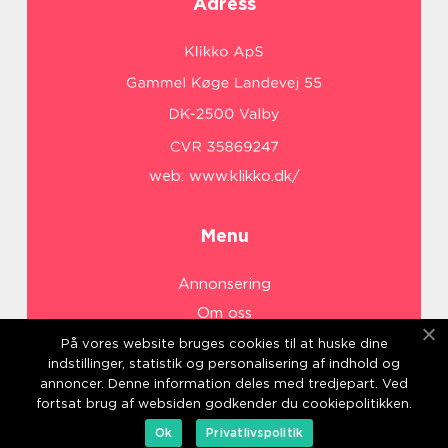
Adress
web:
www.klikko.dk/
Menu
Annonsering
Om oss
Cookies
På vores website bruges cookies til at huske dine
indstillinger, statistik og personalisering af indhold og
Kontakta oss
annoncer. Denne information deles med tredjepart. Ved
Sitemap
fortsat brug af websiden godkender du cookiepolitikken.
Ok
Privatlivspolitik