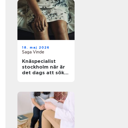
18. maj 2026
Saga Vinde
Knäspecialist
stockholm när är
det dags att söka
hjälp för
knäsmärta?