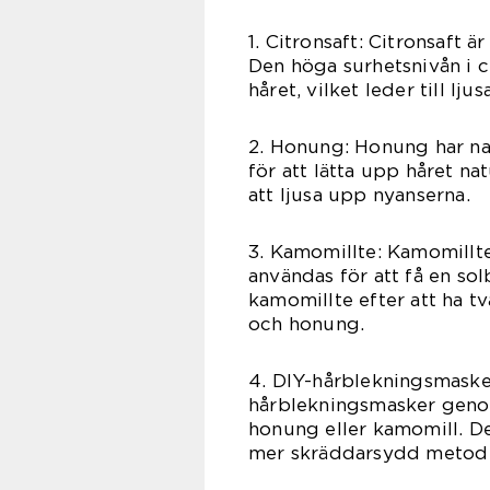
1. Citronsaft: Citronsaft 
Den höga surhetsnivån i ci
håret, vilket leder till lju
2. Honung: Honung har na
för att lätta upp håret na
att ljusa upp nyanserna.
3. Kamomillte: Kamomillte
användas för att få en so
kamomillte efter att ha t
och honung.
4. DIY-hårblekningsmaske
hårblekningsmasker genom
honung eller kamomill. De
mer skräddarsydd metod f