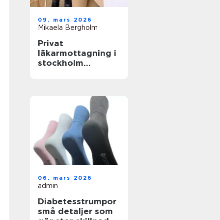
09. mars 2026
Mikaela Bergholm
Privat
läkarmottagning i
stockholm
specialiserad vård
med tid för
patienten
06. mars 2026
admin
Diabetesstrumpor
små detaljer som