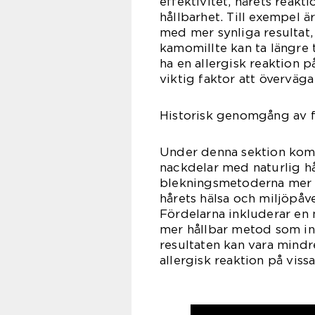
effektivitet, hårets reak
hållbarhet. Till exempel ä
med mer synliga resulta
kamomillte kan ta längre 
ha en allergisk reaktion p
viktig faktor att överväga
Historisk genomgång av f
Under denna sektion komm
nackdelar med naturlig h
blekningsmetoderna mer 
hårets hälsa och miljöpåv
Fördelarna inkluderar en 
mer hållbar metod som int
resultaten kan vara mindr
allergisk reaktion på viss