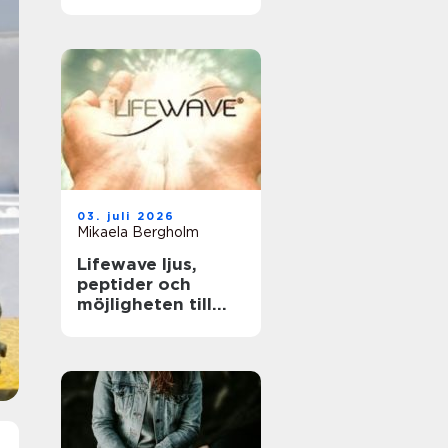
tandläkare och
håller tänderna
friska
03. juli 2026
Mikaela Bergholm
Lifewave ljus,
peptider och
möjligheten till
naturligt
välbefinnande