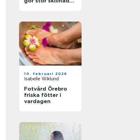
gör stor skillnad
för känsliga fötter
10. februari 2026
Isabelle Wiklund
Fotvård Örebro
friska fötter i
vardagen