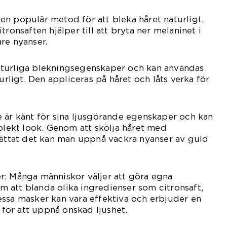
är en populär metod för att bleka håret naturligt.
tronsaften hjälper till att bryta ner melaninet i
sare nyanser.
turliga blekningsegenskaper och kan användas
turligt. Den appliceras på håret och låts verka för
 är känt för sina ljusgörande egenskaper och kan
lblekt look. Genom att skölja håret med
vättat det kan man uppnå vackra nyanser av guld
r: Många människor väljer att göra egna
 att blanda olika ingredienser som citronsaft,
ssa masker kan vara effektiva och erbjuder en
ör att uppnå önskad ljushet.