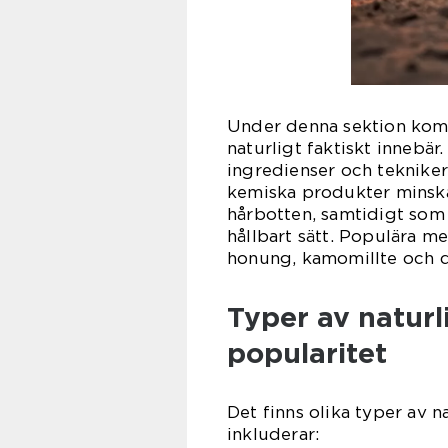
Under denna sektion komm
naturligt faktiskt innebär
ingredienser och tekniker
kemiska produkter minska
hårbotten, samtidigt som
hållbart sätt. Populära m
honung, kamomillte och d
Typer av naturl
popularitet
Det finns olika typer av n
inkluderar: