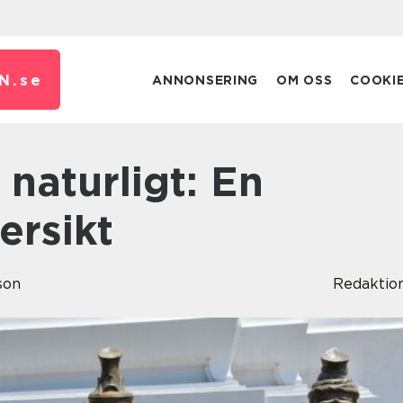
N.
se
ANNONSERING
OM OSS
COOKI
ersikt
son
Redaktio