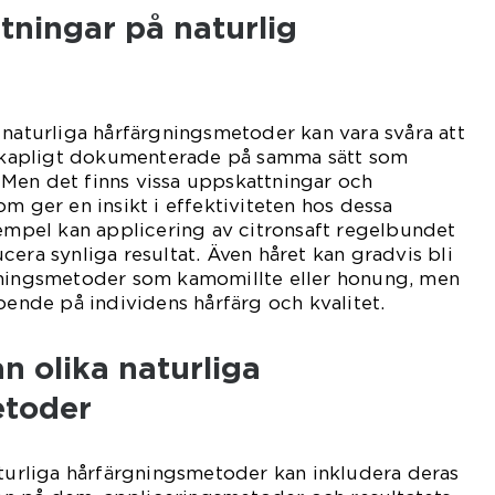
tningar på naturlig
 naturliga hårfärgningsmetoder kan vara svåra att
enskapligt dokumenterade på samma sätt som
Men det finns vissa uppskattningar och
m ger en insikt i effektiviteten hos dessa
xempel kan applicering av citronsaft regelbundet
cera synliga resultat. Även håret kan gradvis bli
kningsmetoder som kamomillte eller honung, men
oende på individens hårfärg och kvalitet.
an olika naturliga
etoder
aturliga hårfärgningsmetoder kan inkludera deras