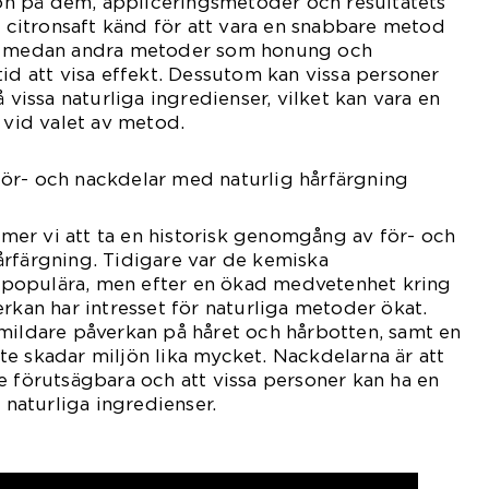
tion på dem, appliceringsmetoder och resultatets
r citronsaft känd för att vara en snabbare metod
t, medan andra metoder som honung och
tid att visa effekt. Dessutom kan vissa personer
å vissa naturliga ingredienser, vilket kan vara en
 vid valet av metod.
ör- och nackdelar med naturlig hårfärgning
er vi att ta en historisk genomgång av för- och
årfärgning. Tidigare var de kemiska
populära, men efter en ökad medvetenhet kring
erkan har intresset för naturliga metoder ökat.
mildare påverkan på håret och hårbotten, samt en
e skadar miljön lika mycket. Nackdelarna är att
e förutsägbara och att vissa personer kan ha en
a naturliga ingredienser.