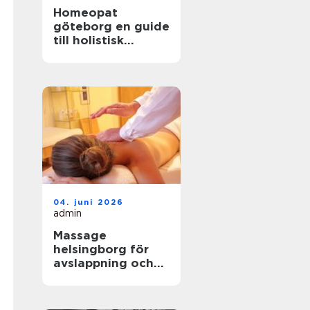
Homeopat
göteborg en guide
till holistisk
behandling och
naturlig läkning
04. juni 2026
admin
Massage
helsingborg för
avslappning och
välbefinnande