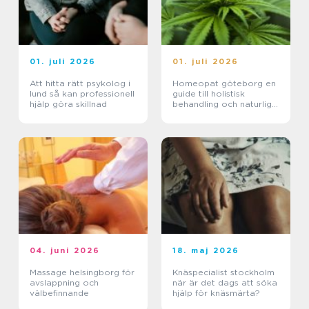
01. juli 2026
01. juli 2026
Att hitta rätt psykolog i
Homeopat göteborg en
lund så kan professionell
guide till holistisk
hjälp göra skillnad
behandling och naturlig
läkning
04. juni 2026
18. maj 2026
Massage helsingborg för
Knäspecialist stockholm
avslappning och
när är det dags att söka
välbefinnande
hjälp för knäsmärta?