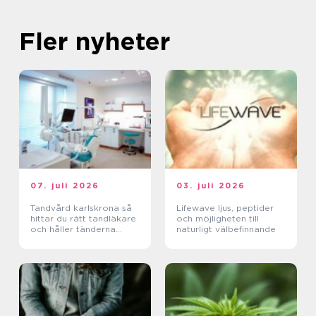
Fler nyheter
07. juli 2026
03. juli 2026
Tandvård karlskrona så
Lifewave ljus, peptider
hittar du rätt tandläkare
och möjligheten till
och håller tänderna
naturligt välbefinnande
friska