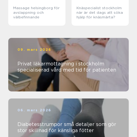
Massage helsingborg för
Knäspecialist stockholm
avslappning och
när är det dags att söka
välbefinnande
hjälp för knäsmärta?
09. mars 2026
Privat läkarmottagning i stockholm
specialiserad vård med tid för patienten
06. mars 2026
Diabetesstrumpor små detaljer som gör
stor skillnad för känsliga fötter