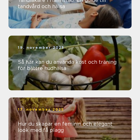
Tandläkare i Halmstad: En guide till
tandvård och hälsa
19. november 2025
Så här kan du använda kost och träning
för bättre hudhälsa
17. november 2025
Hur du skapar en feminin och elegant
look med få plagg