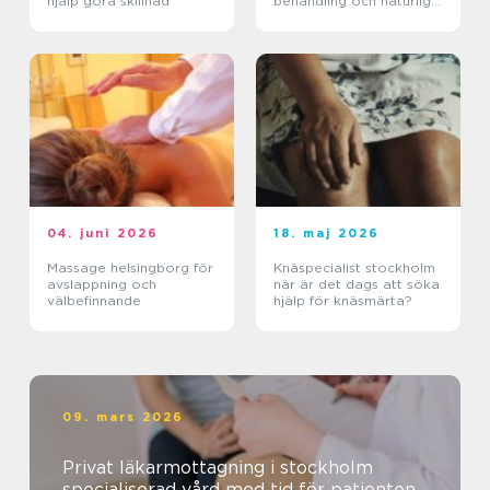
hjälp göra skillnad
behandling och naturlig
läkning
04. juni 2026
18. maj 2026
Massage helsingborg för
Knäspecialist stockholm
avslappning och
när är det dags att söka
välbefinnande
hjälp för knäsmärta?
09. mars 2026
Privat läkarmottagning i stockholm
specialiserad vård med tid för patienten