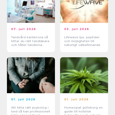
07. juli 2026
03. juli 2026
Tandvård karlskrona så
Lifewave ljus, peptider
hittar du rätt tandläkare
och möjligheten till
och håller tänderna
naturligt välbefinnande
friska
01. juli 2026
01. juli 2026
Att hitta rätt psykolog i
Homeopat göteborg en
lund så kan professionell
guide till holistisk