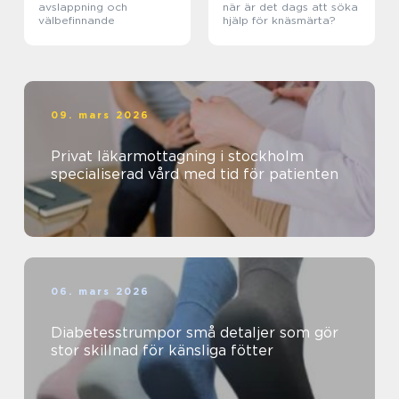
avslappning och
när är det dags att söka
välbefinnande
hjälp för knäsmärta?
09. mars 2026
Privat läkarmottagning i stockholm
specialiserad vård med tid för patienten
06. mars 2026
Diabetesstrumpor små detaljer som gör
stor skillnad för känsliga fötter