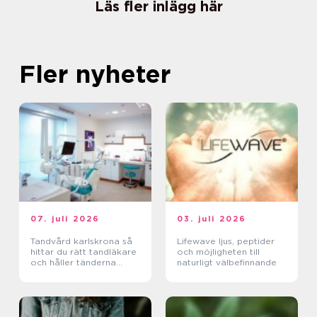
Läs fler inlägg här
Fler nyheter
07. juli 2026
03. juli 2026
Tandvård karlskrona så
Lifewave ljus, peptider
hittar du rätt tandläkare
och möjligheten till
och håller tänderna
naturligt välbefinnande
friska