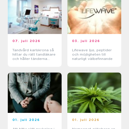
07. juli 2026
03. juli 2026
Tandvård karlskrona så
Lifewave ljus, peptider
hittar du rätt tandläkare
och möjligheten till
och håller tänderna
naturligt välbefinnande
friska
01. juli 2026
01. juli 2026
Att hitta rätt psykolog i
Homeopat göteborg en