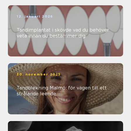
12. januari 2026
Tandimplantat i skövde vad du behöver
veta innan du bestämmer dig
30. november 2025
Tandblekning Malmö: för vägen till ett
strålande leende