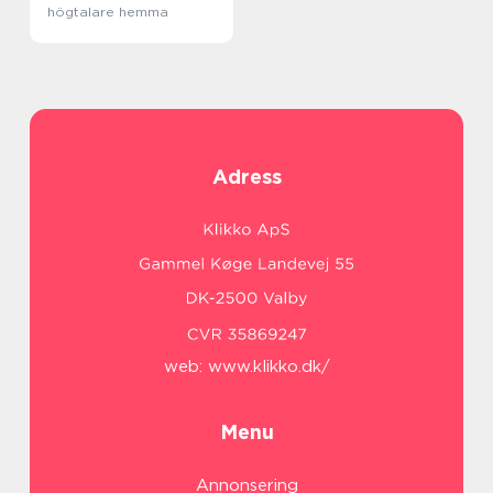
högtalare hemma
Adress
web:
www.klikko.dk/
Menu
Annonsering