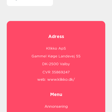
Adress
web:
www.klikko.dk/
Menu
Annonsering