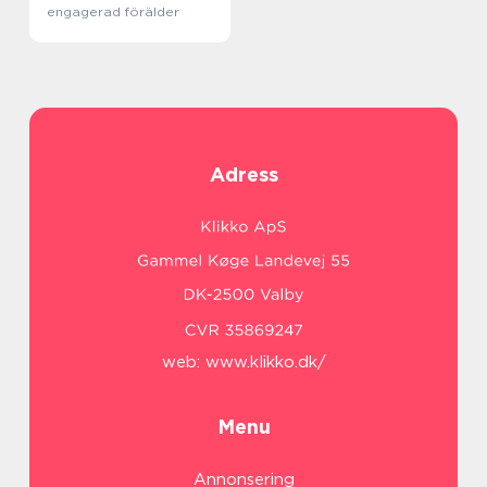
engagerad förälder
Adress
web:
www.klikko.dk/
Menu
Annonsering